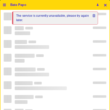
Bate Papo
The service is currently unavailable, please try again 
later.
Página inicial
Jogos De Hoje
Assistir Noruega x França Ao Vivo Online Grátis
26/06/2026
Assistir Noruega x França
Ao Vivo Online Grátis
26/06/2026
Futebol Gratuito
6/26/2026 02:00:00 PM